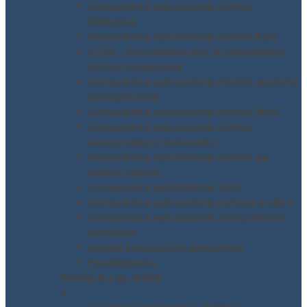
Consulenza valutazione rischio
biologico
Consulenza valutazione rischio ROA
ATEX – Consulenza per la valutazione
rischio esplosione
Consulenza valutazione rischio scariche
atmosferiche
Consulenza valutazione rischio MMC
Consulenza valutazione rischio
cancerogeno mutageno
Consulenza valutazione rischio da
agenti chimici
Consulenza valutazione CEM
Consulenza valutazione rumore e vibro
Consulenza valutazione stress lavoro
correlato
Analisi emissioni in atmosfera
Fondimpresa
Servizi D.Lgs. 81/08
▼