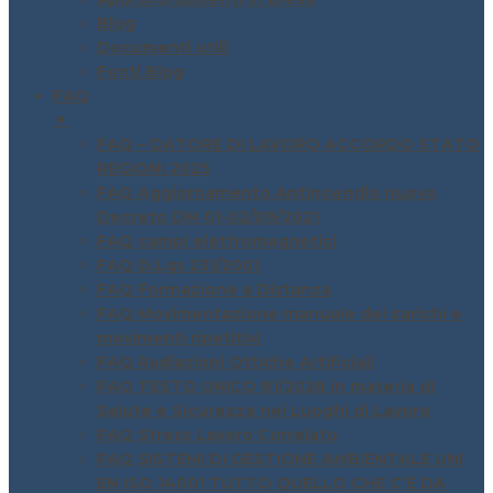
Blog
Documenti utili
Fonti Blog
FAQ
▼
FAQ – DATORE DI LAVORO ACCORDO STATO
REGIONI 2025
FAQ Aggiornamento Antincendio nuovo
Decreto DM 01-02/09/2021
FAQ campi elettromagnetici
FAQ D.Lgs 231/2001
FAQ Formazione a Distanza
FAQ Movimentazione manuale dei carichi e
movimenti ripetitivi
FAQ Radiazioni Ottiche Artificiali
FAQ TESTO UNICO 81/2028 in materia di
Salute e Sicurezza nei Luoghi di Lavoro
FAQ Stress Lavoro Correlato
FAQ SISTEMI DI GESTIONE AMBIENTALE UNI
EN ISO 14001 TUTTO QUELLO CHE C’È DA