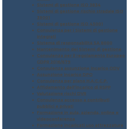
Sistemi di gestione ISO 3834
Sistemi di gestione rischio stradale ISO
39001
Sistemi di gestione ISO 45001
Consulenza per i Sistemi di gestione
integrati
Sistema di responsabilità SA 8000
Mantenimento dei Sistemi di gestione
Consulenza per il regolamento Europeo
GDPR 2016/679
Consulenza assunzione incarico ODV
Assunzione incarico DPO
Consulenza per piano H.A.C.C.P.
Affidamento dell’incarico di RSPP
Valutazione rischi DVR
Consulenza accesso a contributi
pubblici e privati
Formazione in aula, azienda, online e
videoconferenza
Formazione incaricati uso attrezzature