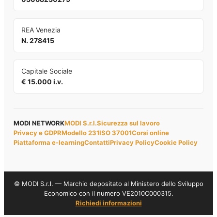
REA Venezia
N. 278415
Capitale Sociale
€ 15.000 i.v.
MODI NETWORK
MODI S.r.l.
Sicurezza sul lavoro
Privacy e GDPR
Modello 231
ISO 37001
Corsi online
Piattaforma e-learning
Contatti
Privacy Policy
Cookie Policy
© MODI S.r.l. — Marchio depositato al Ministero dello Sviluppo
Economico con il numero VE2010C000315.
Richiedi informazioni