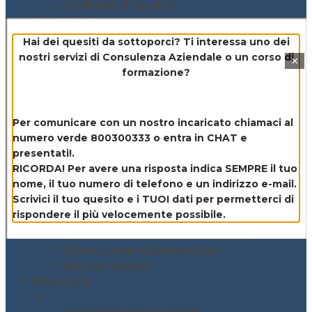
Condizioni di vendita
Contattaci
▼
Hai dei quesiti da sottoporci? Ti interessa uno dei
Contattaci
nostri servizi di
Consulenza Aziendale o un corso di
×
Invio documenti
formazione?
Lavora con noi
Questionario
Questionario
Per comunicare con un nostro incaricato chiamaci al
▼
numero verde 800300333 o entra in CHAT e
Settore generico
presentati!.
Settore edili / impiantisti / costruzioni
RICORDA! Per avere una risposta indica SEMPRE il tuo
Settore legno
nome, il tuo numero di telefono e un indirizzo e-mail.
Settore officine meccaniche
Scrivici il tuo quesito e i TUOI dati per permetterci di
Settore metalmeccanico
rispondere il più velocemente possibile.
Settore Ristorazione e produzione,
somministrazione e vendita Alimenti
Settore saloni di acconciatori
Settore trasporti
Blog e Info
▼
Approfondimenti in breve