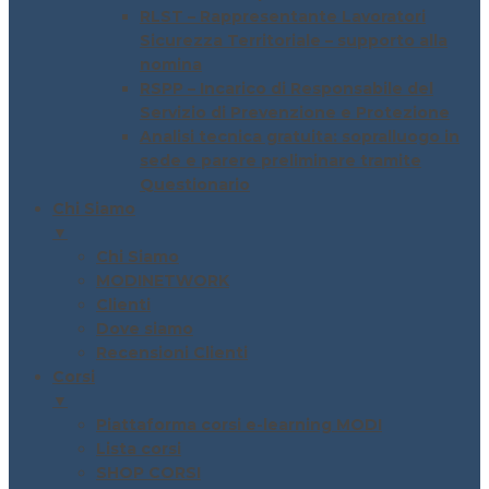
RLST – Rappresentante Lavoratori
Sicurezza Territoriale – supporto alla
nomina
RSPP – Incarico di Responsabile del
Servizio di Prevenzione e Protezione
Analisi tecnica gratuita: sopralluogo in
sede e parere preliminare tramite
Questionario
Chi Siamo
▼
Chi Siamo
MODINETWORK
Clienti
Dove siamo
Recensioni Clienti
Corsi
▼
Piattaforma corsi e-learning MODI
Lista corsi
SHOP CORSI