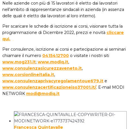
Nelle aziende con più di 15 lavoratori è eletto dai lavoratori
nell’ambito di rappresentanze sindacali in azienda (in assenza
delle quali è eletto dai lavoratori al loro interno).
Per scaricare le schede di iscrizione ai corsi, visionare tutta la
programmazione di Dicembre 2022, prezzi e novità
cliccare
qui.
Per consulenze, iscrizione ai corsi e partecipazione ai seminari
chiamare il numero
0415412700
o visitate i nostri siti
www.mog231.it
;
www.modiq.it
,
www.consulenzasicurezzaveneto.it
,
www.corsionlineitalia.it
,
www.consulenzaprivacyregolamentoue679.it
e
www.consulenzacertificazioneiso37001.it/
. E-mail MODI
NETWORK
modi@modiq.it
Francesca Quintavalle