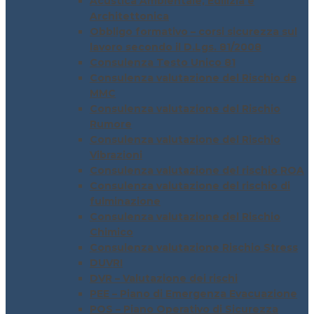
Acustica Ambientale, Edilizia e
Architettonica
Obbligo formativo – corsi sicurezza sul
lavoro secondo il D.Lgs. 81/2008
Consulenza Testo Unico 81
Consulenza valutazione del Rischio da
MMC
Consulenza valutazione del Rischio
Rumore
Consulenza valutazione del Rischio
Vibrazioni
Consulenza valutazione del rischio ROA
Consulenza valutazione del rischio di
fulminazione
Consulenza valutazione del Rischio
Chimico
Consulenza valutazione Rischio Stress
DUVRI
DVR – Valutazione dei rischi
PEE – Piano di Emergenza Evacuazione
POS – Piano Operativo di Sicurezza