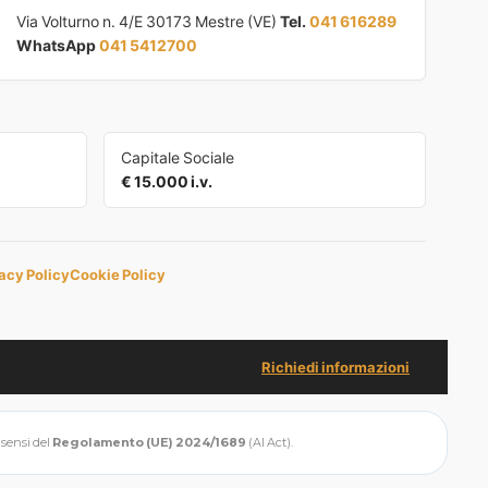
Via Volturno n. 4/E 30173 Mestre (VE)
Tel.
041 616289
WhatsApp
041 5412700
Capitale Sociale
€ 15.000 i.v.
acy Policy
Cookie Policy
Richiedi informazioni
i sensi del
Regolamento (UE) 2024/1689
(AI Act).