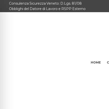
Consulenza Sicurezza Veneto: D.Lgs. 81/08
Home
Obblighi del Datore di Lavoro e RSPP Esterno
Consulenze per
Chi Siamo
Corsi
Contattaci
HOME
C
Questionario
Blog e Info
FAQ