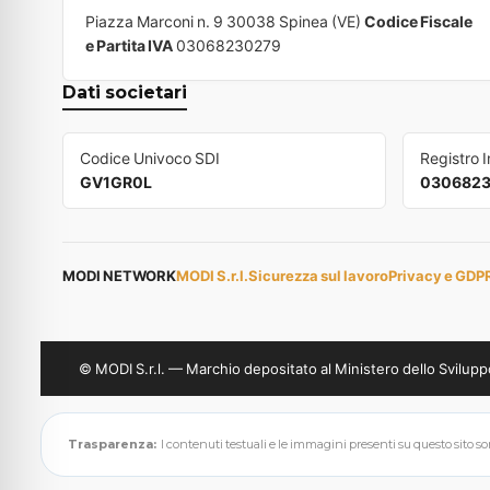
Piazza Marconi n. 9 30038 Spinea (VE)
Codice Fiscale
e Partita IVA
03068230279
Dati societari
Codice Univoco SDI
Registro 
GV1GR0L
030682
MODI NETWORK
MODI S.r.l.
Sicurezza sul lavoro
Privacy e GDP
© MODI S.r.l. — Marchio depositato al Ministero dello Svil
Trasparenza:
I contenuti testuali e le immagini presenti su questo sito sono