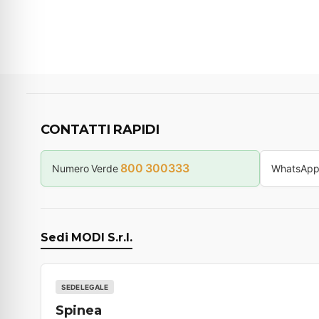
CONTATTI RAPIDI
800 300333
Numero Verde
WhatsAp
Sedi MODI S.r.l.
SEDE LEGALE
Spinea