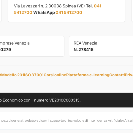
Via Lavezzari n. 2 30038 Spinea (VE)
Tel.
041
5412700
WhatsApp
041 5412700
Imprese Venezia
REA Venezia
30279
N. 278415
R
Modello 231
ISO 37001
Corsi online
Piattaforma e-learning
Contatti
Priv
uppo Economico con il numero VE2010C000315.
 stati generati o elaborati con il supporto di tecnologie di Intelligenza Artificiale (AI), a