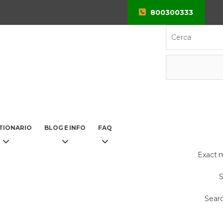
800300333
×
TIONARIO
BLOG E INFO
FAQ
Exact 
S
Searc