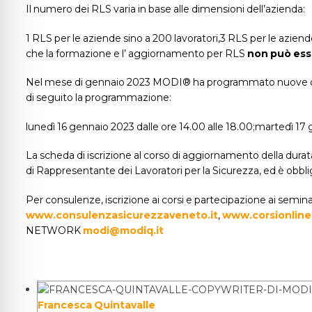
Il numero dei RLS varia in base alle dimensioni dell’azienda:
1 RLS per le aziende sino a 200 lavoratori,3 RLS per le azien
che la formazione e l’ aggiornamento per RLS
non può esse
Nel mese di gennaio 2023 MODI® ha programmato nuove date e o
di seguito la programmazione:
lunedì 16 gennaio 2023 dalle ore 14.00 alle 18.00;martedì 17 
La scheda di iscrizione al corso di aggiornamento della durata
di Rappresentante dei Lavoratori per la Sicurezza, ed è obbli
Per consulenze, iscrizione ai corsi e partecipazione ai semi
www.consulenzasicurezzaveneto.it
,
www.corsionlineit
NETWORK
modi@modiq.it
Francesca Quintavalle