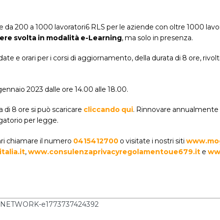
de da 200 a 1000 lavoratori6 RLS per le aziende con oltre 1000 lavor
re svolta in modalità e-Learning
, ma solo in presenza.
rari per i corsi di aggiornamento, della durata di 8 ore, rivolti 
gennaio 2023 dalle ore 14.00 alle 18.00.
 di 8 ore si può scaricare
cliccando qui
. Rinnovare annualmente l
gatorio per legge.
nari chiamare il numero
0415412700
o visitate i nostri siti
www.mog
alia.it
,
www.consulenzaprivacyregolamentoue679.it
e
www