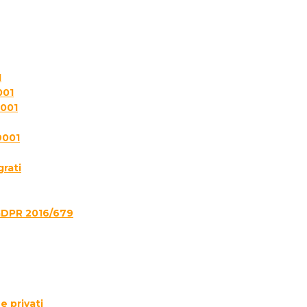
1
001
7001
9001
grati
GDPR 2016/679
e privati