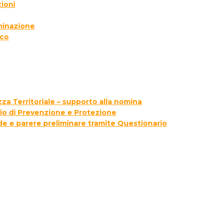
ioni
lminazione
ico
za Territoriale – supporto alla nomina
zio di Prevenzione e Protezione
ede e parere preliminare tramite Questionario