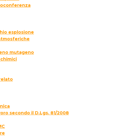
deoconferenza
chio esplosione
 atmosferiche
ogeno mutageno
 chimici
relato
onica
voro secondo il D.Lgs. 81/2008
MC
re