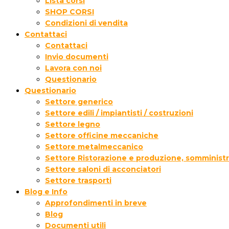
Lista corsi
SHOP CORSI
Condizioni di vendita
Contattaci
Contattaci
Invio documenti
Lavora con noi
Questionario
Questionario
Settore generico
Settore edili / impiantisti / costruzioni
Settore legno
Settore officine meccaniche
Settore metalmeccanico
Settore Ristorazione e produzione, somministr
Settore saloni di acconciatori
Settore trasporti
Blog e Info
Approfondimenti in breve
Blog
Documenti utili