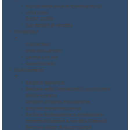
Piattaforma corsi e-learning MODI
Lista corsi
SHOP CORSI
Condizioni di vendita
Contattaci
▼
Contattaci
Invio documenti
Lavora con noi
Questionario
Questionario
▼
Settore generico
Settore edili / impiantisti / costruzioni
Settore legno
Settore officine meccaniche
Settore metalmeccanico
Settore Ristorazione e produzione,
somministrazione e vendita Alimenti
Settore saloni di acconciatori