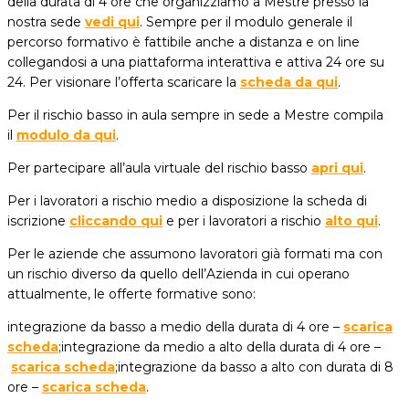
della durata di 4 ore che organizziamo a Mestre presso la
nostra sede
vedi qui
. Sempre per il modulo generale il
percorso formativo è fattibile anche a distanza e on line
collegandosi a una piattaforma interattiva e attiva 24 ore su
24. Per visionare l’offerta scaricare la
scheda da qui
.
Per il rischio basso in aula sempre in sede a Mestre compila
il
modulo da qui
.
Per partecipare all’aula virtuale del rischio basso
apri qui
.
Per i lavoratori a rischio medio a disposizione la scheda di
iscrizione
cliccando qui
e per i lavoratori a rischio
alto qui
.
Per le aziende che assumono lavoratori già formati ma con
un rischio diverso da quello dell’Azienda in cui operano
attualmente, le offerte formative sono:
integrazione da basso a medio della durata di 4 ore –
scarica
scheda
;integrazione da medio a alto della durata di 4 ore –
scarica scheda
;integrazione da basso a alto con durata di 8
ore –
scarica scheda
.