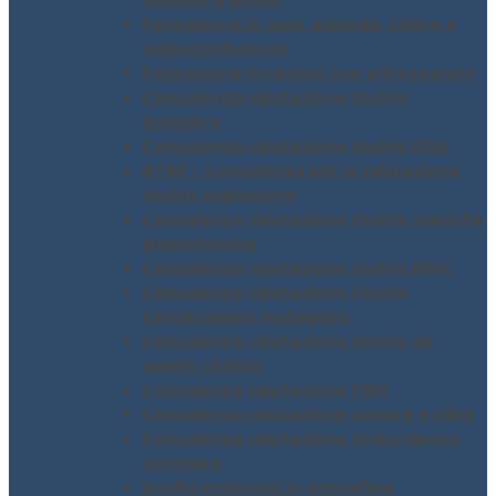
pubblici e privati
Formazione in aula, azienda, online e
videoconferenza
Formazione incaricati uso attrezzature
Consulenza valutazione rischio
biologico
Consulenza valutazione rischio ROA
ATEX – Consulenza per la valutazione
rischio esplosione
Consulenza valutazione rischio scariche
atmosferiche
Consulenza valutazione rischio MMC
Consulenza valutazione rischio
cancerogeno mutageno
Consulenza valutazione rischio da
agenti chimici
Consulenza valutazione CEM
Consulenza valutazione rumore e vibro
Consulenza valutazione stress lavoro
correlato
Analisi emissioni in atmosfera