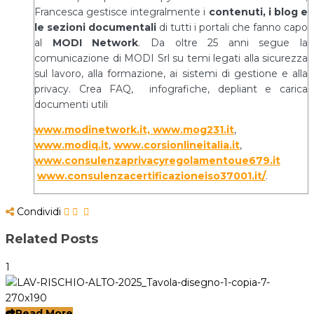
Francesca gestisce integralmente i
contenuti, i blog e
le sezioni documentali
di tutti i portali che fanno capo
al
MODI Network
. Da oltre 25 anni segue la
comunicazione di MODI Srl su temi legati alla sicurezza
sul lavoro, alla formazione, ai sistemi di gestione e alla
privacy. Crea FAQ, infografiche, depliant e carica
documenti utili
www.modinetwork.it, www.mog231.it
,
www.modiq.it
,
www.corsionlineitalia.it
,
www.consulenzaprivacyregolamentoue679.it
www.consulenzacertificazioneiso37001.it/
.
Condividi
Related Posts
1
Read More