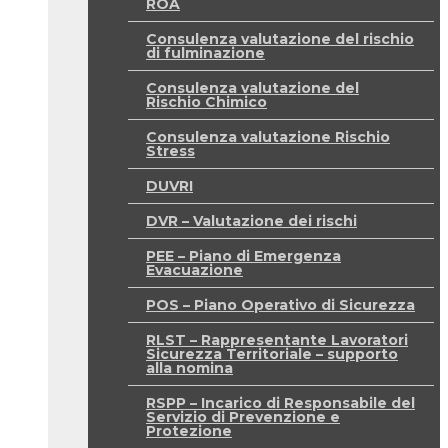
ROA
Consulenza valutazione del rischio
di fulminazione
Consulenza valutazione del
Rischio Chimico
Consulenza valutazione Rischio
Stress
DUVRI
DVR – Valutazione dei rischi
PEE – Piano di Emergenza
Evacuazione
POS – Piano Operativo di Sicurezza
RLST – Rappresentante Lavoratori
Sicurezza Territoriale – supporto
alla nomina
RSPP – Incarico di Responsabile del
Servizio di Prevenzione e
Protezione