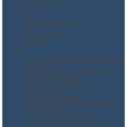
Settore trasporti
Blog e Info
▼
Approfondimenti in breve
Blog
Documenti utili
Fonti Blog
FAQ
▼
FAQ – DATORE DI LAVORO ACCORDO STATO
REGIONI 2025
FAQ Aggiornamento Antincendio nuovo
Decreto DM 01-02/09/2021
FAQ campi elettromagnetici
FAQ D.Lgs 231/2001
FAQ Formazione a Distanza
FAQ Movimentazione manuale dei carichi e
movimenti ripetitivi
FAQ Radiazioni Ottiche Artificiali
FAQ TESTO UNICO 81/2028 in materia di