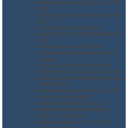
Sistema di gestione informazione ISO
27001
Sistemi di gestione anticorruzione ISO
37001
Sistemi di gestione ISO 3834
Sistemi di gestione rischio stradale ISO
39001
Sistemi di gestione ISO 45001
Consulenza per i Sistemi di gestione
integrati
Sistema di responsabilità SA 8000
Mantenimento dei Sistemi di gestione
Consulenza per il regolamento Europeo
GDPR 2016/679
Consulenza assunzione incarico ODV
Assunzione incarico DPO
Consulenza per piano H.A.C.C.P.
Affidamento dell’incarico di RSPP
Valutazione rischi DVR
Consulenza accesso a contributi