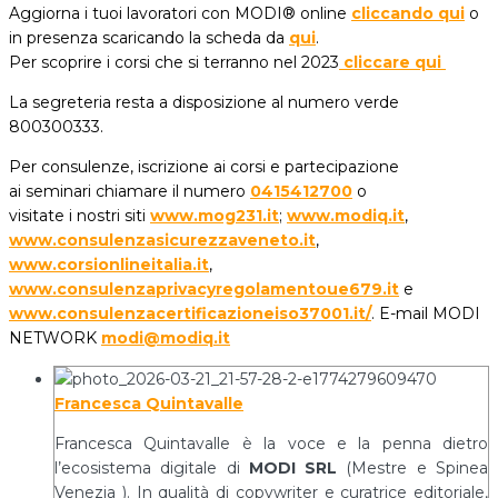
Aggiorna i tuoi lavoratori con
MODI®
online
cliccando qui
o
in presenza scaricando la scheda da
qui
.
Per scoprire i corsi che si terranno nel 2023
cliccare qui
La segreteria resta a disposizione al numero verde
800300333.
Per consulenze, iscrizione ai corsi e partecipazione
ai seminari chiamare il numero
0415412700
o
visitate i nostri siti
www.mog231.it
;
www.modiq.it
,
www.consulenzasicurezzaveneto.it
,
www.corsionlineitalia.it
,
www.consulenzaprivacyregolamentoue679.it
e
www.consulenzacertificazioneiso37001.it/
. E-mail MODI
NETWORK
modi@modiq.it
Francesca Quintavalle
Francesca Quintavalle è la voce e la penna dietro
l’ecosistema digitale di
MODI SRL
(Mestre e Spinea
Venezia ). In qualità di copywriter e curatrice editoriale,