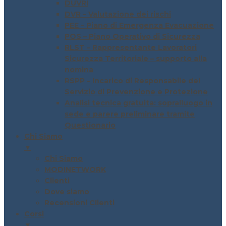
DUVRI
DVR – Valutazione dei rischi
PEE – Piano di Emergenza Evacuazione
POS – Piano Operativo di Sicurezza
RLST – Rappresentante Lavoratori
Sicurezza Territoriale – supporto alla
nomina
RSPP – Incarico di Responsabile del
Servizio di Prevenzione e Protezione
Analisi tecnica gratuita: sopralluogo in
sede e parere preliminare tramite
Questionario
Chi Siamo
▼
Chi Siamo
MODINETWORK
Clienti
Dove siamo
Recensioni Clienti
Corsi
▼