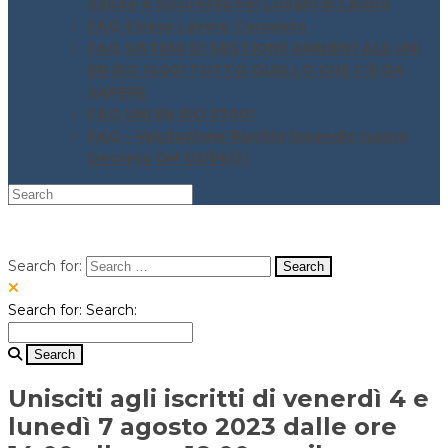
Salute e Sicurezza nei Luoghi di Lavoro
FAQ Stress Lavoro Correlato
FAQ SISTEMI DI GESTIONE AMBIENTALE UNI
EN ISO 14001 TUTTO QUELLO CHE C’È DA
SAPERE
FAQ UNI EN ISO 37001
FAQ – Valutazione Rischio incendio nuovo
Decreto DM 03/06/21
Search for:
Search for:
Search:
Unisciti agli iscritti di venerdì 4 e
lunedì 7 agosto 2023 dalle ore