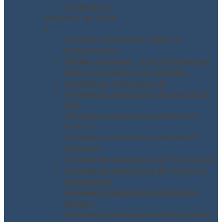
Fondimpresa
Servizi D.Lgs. 81/08
▼
Acustica Ambientale, Edilizia e
Architettonica
Obbligo formativo – corsi sicurezza sul
lavoro secondo il D.Lgs. 81/2008
Consulenza Testo Unico 81
Consulenza valutazione del Rischio da
MMC
Consulenza valutazione del Rischio
Rumore
Consulenza valutazione del Rischio
Vibrazioni
Consulenza valutazione del rischio ROA
Consulenza valutazione del rischio di
fulminazione
Consulenza valutazione del Rischio
Chimico
Consulenza valutazione Rischio Stress