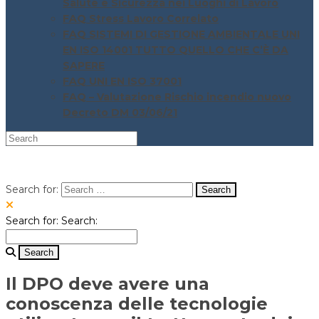
Salute e Sicurezza nei Luoghi di Lavoro
FAQ Stress Lavoro Correlato
FAQ SISTEMI DI GESTIONE AMBIENTALE UNI
EN ISO 14001 TUTTO QUELLO CHE C’È DA
SAPERE
FAQ UNI EN ISO 37001
FAQ – Valutazione Rischio incendio nuovo
Decreto DM 03/06/21
Search for:
Search for:
Search:
Il DPO deve avere una
conoscenza delle tecnologie