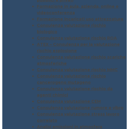
pubblici e privati
Formazione in aula, azienda, online e
videoconferenza
Formazione incaricati uso attrezzature
Consulenza valutazione rischio
biologico
Consulenza valutazione rischio ROA
ATEX – Consulenza per la valutazione
rischio esplosione
Consulenza valutazione rischio scariche
atmosferiche
Consulenza valutazione rischio MMC
Consulenza valutazione rischio
cancerogeno mutageno
Consulenza valutazione rischio da
agenti chimici
Consulenza valutazione CEM
Consulenza valutazione rumore e vibro
Consulenza valutazione stress lavoro
correlato
Analisi emissioni in atmosfera