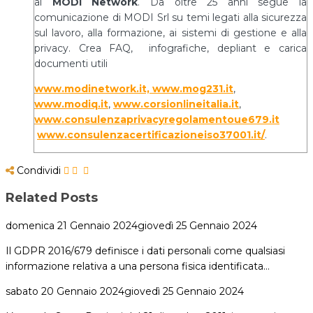
al
MODI Network
. Da oltre 25 anni segue la
comunicazione di MODI Srl su temi legati alla sicurezza
sul lavoro, alla formazione, ai sistemi di gestione e alla
privacy. Crea FAQ, infografiche, depliant e carica
documenti utili
www.modinetwork.it, www.mog231.it
,
www.modiq.it
,
www.corsionlineitalia.it
,
www.consulenzaprivacyregolamentoue679.it
www.consulenzacertificazioneiso37001.it/
.
Condividi
Related Posts
domenica 21 Gennaio 2024
giovedì 25 Gennaio 2024
Il GDPR 2016/679 definisce i dati personali come qualsiasi
informazione relativa a una persona fisica identificata…
sabato 20 Gennaio 2024
giovedì 25 Gennaio 2024