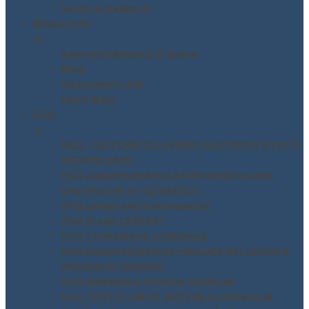
Settore trasporti
Blog e Info
▼
Approfondimenti in breve
Blog
Documenti utili
Fonti Blog
FAQ
▼
FAQ – DATORE DI LAVORO ACCORDO STATO
REGIONI 2025
FAQ Aggiornamento Antincendio nuovo
Decreto DM 01-02/09/2021
FAQ campi elettromagnetici
FAQ D.Lgs 231/2001
FAQ Formazione a Distanza
FAQ Movimentazione manuale dei carichi e
movimenti ripetitivi
FAQ Radiazioni Ottiche Artificiali
FAQ TESTO UNICO 81/2028 in materia di