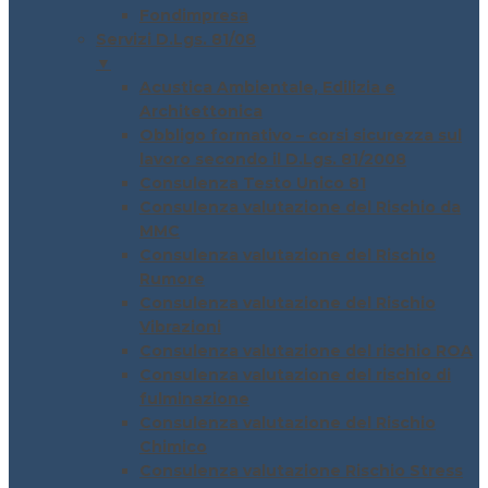
Fondimpresa
Servizi D.Lgs. 81/08
▼
Acustica Ambientale, Edilizia e
Architettonica
Obbligo formativo – corsi sicurezza sul
lavoro secondo il D.Lgs. 81/2008
Consulenza Testo Unico 81
Consulenza valutazione del Rischio da
MMC
Consulenza valutazione del Rischio
Rumore
Consulenza valutazione del Rischio
Vibrazioni
Consulenza valutazione del rischio ROA
Consulenza valutazione del rischio di
fulminazione
Consulenza valutazione del Rischio
Chimico
Consulenza valutazione Rischio Stress