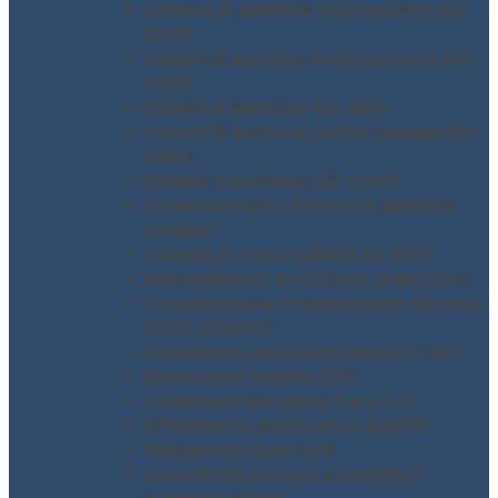
Sistema di gestione informazione ISO
27001
Sistemi di gestione anticorruzione ISO
37001
Sistemi di gestione ISO 3834
Sistemi di gestione rischio stradale ISO
39001
Sistemi di gestione ISO 45001
Consulenza per i Sistemi di gestione
integrati
Sistema di responsabilità SA 8000
Mantenimento dei Sistemi di gestione
Consulenza per il regolamento Europeo
GDPR 2016/679
Consulenza assunzione incarico ODV
Assunzione incarico DPO
Consulenza per piano H.A.C.C.P.
Affidamento dell’incarico di RSPP
Valutazione rischi DVR
Consulenza accesso a contributi