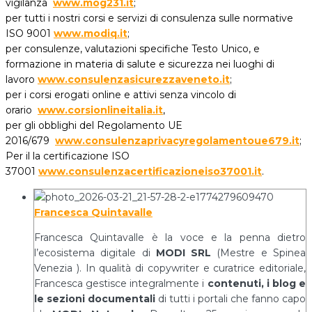
vigilanza
www.mog231.it
;
per tutti i nostri corsi e servizi di consulenza sulle normative
ISO 9001
www.modiq.it
;
per consulenze, valutazioni specifiche Testo Unico, e
formazione in materia di salute e sicurezza nei luoghi di
lavoro
www.consulenzasicurezzaveneto.it
;
per i corsi erogati online e attivi senza vincolo di
orario
www.corsionlineitalia.it
,
per gli obblighi del Regolamento UE
2016/679
www.consulenzaprivacyregolamentoue679.it
;
Per il la certificazione ISO
37001
www.consulenzacertificazioneiso37001.it
.
Francesca Quintavalle
Francesca Quintavalle è la voce e la penna dietro
l’ecosistema digitale di
MODI SRL
(Mestre e Spinea
Venezia ). In qualità di copywriter e curatrice editoriale,
Francesca gestisce integralmente i
contenuti, i blog e
le sezioni documentali
di tutti i portali che fanno capo