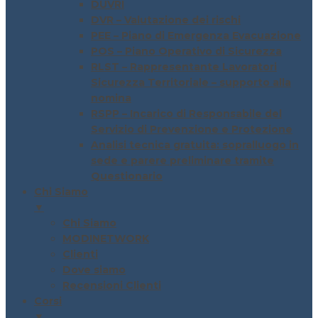
DUVRI
DVR – Valutazione dei rischi
PEE – Piano di Emergenza Evacuazione
POS – Piano Operativo di Sicurezza
RLST – Rappresentante Lavoratori
Sicurezza Territoriale – supporto alla
nomina
RSPP – Incarico di Responsabile del
Servizio di Prevenzione e Protezione
Analisi tecnica gratuita: sopralluogo in
sede e parere preliminare tramite
Questionario
Chi Siamo
▼
Chi Siamo
MODINETWORK
Clienti
Dove siamo
Recensioni Clienti
Corsi
▼