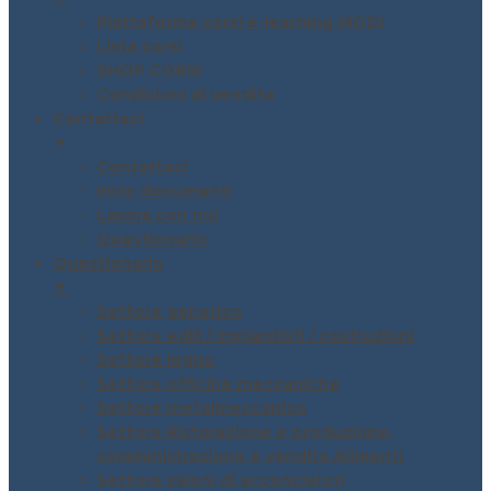
Piattaforma corsi e-learning MODI
Lista corsi
SHOP CORSI
Condizioni di vendita
Contattaci
▼
Contattaci
Invio documenti
Lavora con noi
Questionario
Questionario
▼
Settore generico
Settore edili / impiantisti / costruzioni
Settore legno
Settore officine meccaniche
Settore metalmeccanico
Settore Ristorazione e produzione,
somministrazione e vendita Alimenti
Settore saloni di acconciatori