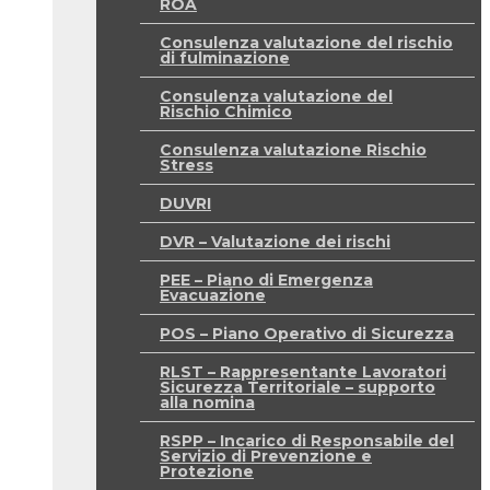
ROA
Consulenza valutazione del rischio
di fulminazione
Consulenza valutazione del
Rischio Chimico
Consulenza valutazione Rischio
Stress
DUVRI
DVR – Valutazione dei rischi
PEE – Piano di Emergenza
Evacuazione
POS – Piano Operativo di Sicurezza
RLST – Rappresentante Lavoratori
Sicurezza Territoriale – supporto
alla nomina
RSPP – Incarico di Responsabile del
Servizio di Prevenzione e
Protezione