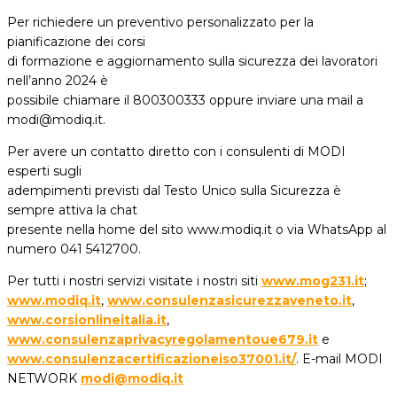
Per richiedere un preventivo personalizzato per la
pianificazione dei corsi
di formazione e aggiornamento sulla sicurezza dei lavoratori
nell’anno 2024 è
possibile chiamare il 800300333 oppure inviare una mail a
modi@modiq.it.
Per avere un contatto diretto con i consulenti di MODI
esperti sugli
adempimenti previsti dal Testo Unico sulla Sicurezza è
sempre attiva la chat
presente nella home del sito www.modiq.it o via WhatsApp al
numero 041 5412700.
Per tutti i nostri servizi visitate i nostri siti
www.mog231.it
;
www.modiq.it
,
www.consulenzasicurezzaveneto.it
,
www.corsionlineitalia.it
,
www.consulenzaprivacyregolamentoue679.it
e
www.consulenzacertificazioneiso37001.it/
. E-mail MODI
NETWORK
modi@modiq.it