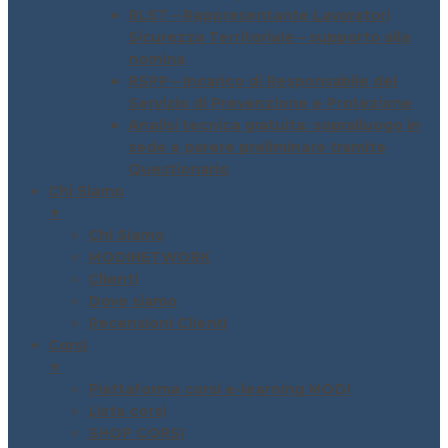
RLST – Rappresentante Lavoratori
Sicurezza Territoriale – supporto alla
nomina
RSPP – Incarico di Responsabile del
Servizio di Prevenzione e Protezione
Analisi tecnica gratuita: sopralluogo in
sede e parere preliminare tramite
Questionario
Chi Siamo
▼
Chi Siamo
MODINETWORK
Clienti
Dove siamo
Recensioni Clienti
Corsi
▼
Piattaforma corsi e-learning MODI
Lista corsi
SHOP CORSI