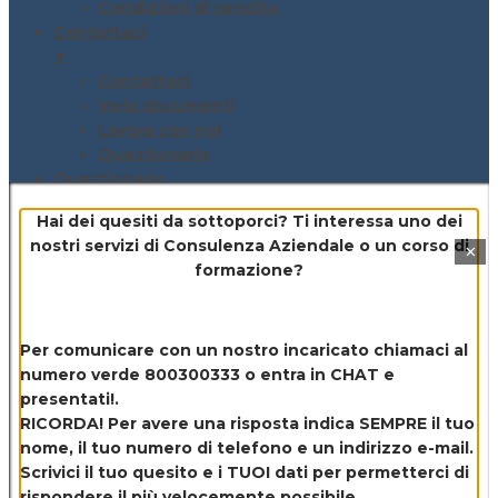
Condizioni di vendita
Contattaci
▼
Contattaci
Invio documenti
Lavora con noi
Questionario
Questionario
▼
Hai dei quesiti da sottoporci? Ti interessa uno dei
Settore generico
nostri servizi di
Consulenza Aziendale o un corso di
×
Settore edili / impiantisti / costruzioni
formazione?
Settore legno
Settore officine meccaniche
Settore metalmeccanico
Per comunicare con un nostro incaricato chiamaci al
Settore Ristorazione e produzione,
numero verde 800300333 o entra in CHAT e
somministrazione e vendita Alimenti
presentati!.
Settore saloni di acconciatori
RICORDA! Per avere una risposta indica SEMPRE il tuo
Settore trasporti
nome, il tuo numero di telefono e un indirizzo e-mail.
Blog e Info
Scrivici il tuo quesito e i TUOI dati per permetterci di
▼
rispondere il più velocemente possibile.
Approfondimenti in breve