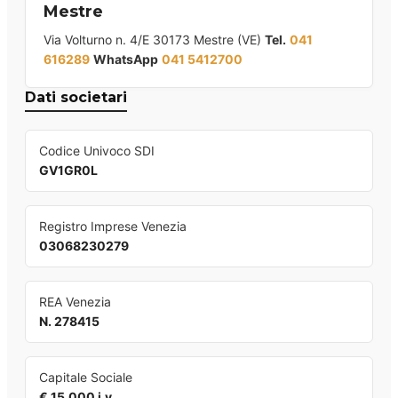
Mestre
Via Volturno n. 4/E 30173 Mestre (VE)
Tel.
041
616289
WhatsApp
041 5412700
Dati societari
Codice Univoco SDI
GV1GR0L
Registro Imprese Venezia
03068230279
REA Venezia
N. 278415
Capitale Sociale
€ 15.000 i.v.