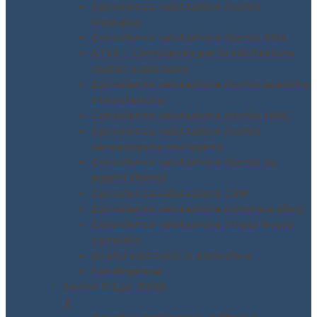
Consulenza valutazione rischio
biologico
Consulenza valutazione rischio ROA
ATEX – Consulenza per la valutazione
rischio esplosione
Consulenza valutazione rischio scariche
atmosferiche
Consulenza valutazione rischio MMC
Consulenza valutazione rischio
cancerogeno mutageno
Consulenza valutazione rischio da
agenti chimici
Consulenza valutazione CEM
Consulenza valutazione rumore e vibro
Consulenza valutazione stress lavoro
correlato
Analisi emissioni in atmosfera
Fondimpresa
Servizi D.Lgs. 81/08
▼