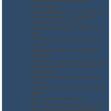
Acustica Ambientale, Edilizia e
Architettonica
Obbligo formativo – corsi sicurezza sul
lavoro secondo il D.Lgs. 81/2008
Consulenza Testo Unico 81
Consulenza valutazione del Rischio da
MMC
Consulenza valutazione del Rischio
Rumore
Consulenza valutazione del Rischio
Vibrazioni
Consulenza valutazione del rischio ROA
Consulenza valutazione del rischio di
fulminazione
Consulenza valutazione del Rischio
Chimico
Consulenza valutazione Rischio Stress
DUVRI
DVR – Valutazione dei rischi
PEE – Piano di Emergenza Evacuazione
POS – Piano Operativo di Sicurezza