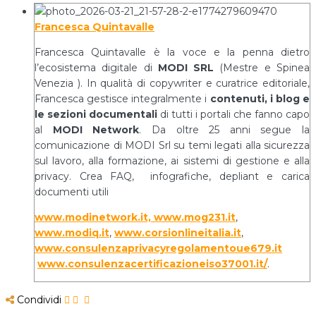
Francesca Quintavalle
Francesca Quintavalle è la voce e la penna dietro
l’ecosistema digitale di
MODI SRL
(Mestre e Spinea
Venezia ). In qualità di copywriter e curatrice editoriale,
Francesca gestisce integralmente i
contenuti, i blog e
le sezioni documentali
di tutti i portali che fanno capo
al
MODI Network
. Da oltre 25 anni segue la
comunicazione di MODI Srl su temi legati alla sicurezza
sul lavoro, alla formazione, ai sistemi di gestione e alla
privacy. Crea FAQ, infografiche, depliant e carica
documenti utili
www.modinetwork.it, www.mog231.it
,
www.modiq.it
,
www.corsionlineitalia.it
,
www.consulenzaprivacyregolamentoue679.it
www.consulenzacertificazioneiso37001.it/
.
Condividi