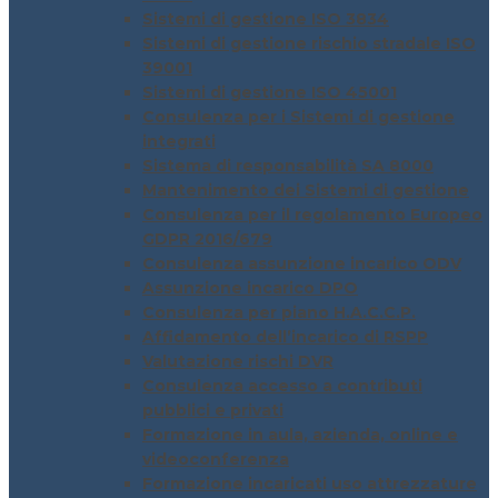
Sistemi di gestione ISO 3834
Sistemi di gestione rischio stradale ISO
39001
Sistemi di gestione ISO 45001
Consulenza per i Sistemi di gestione
integrati
Sistema di responsabilità SA 8000
Mantenimento dei Sistemi di gestione
Consulenza per il regolamento Europeo
GDPR 2016/679
Consulenza assunzione incarico ODV
Assunzione incarico DPO
Consulenza per piano H.A.C.C.P.
Affidamento dell’incarico di RSPP
Valutazione rischi DVR
Consulenza accesso a contributi
pubblici e privati
Formazione in aula, azienda, online e
videoconferenza
Formazione incaricati uso attrezzature