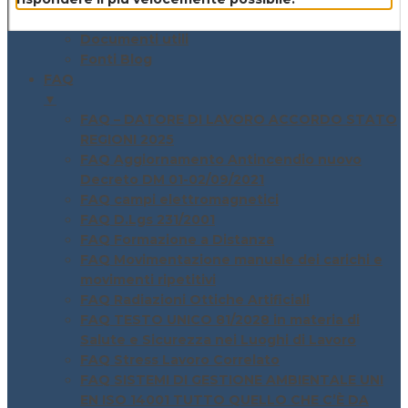
Blog
Documenti utili
Fonti Blog
FAQ
▼
FAQ – DATORE DI LAVORO ACCORDO STATO
REGIONI 2025
FAQ Aggiornamento Antincendio nuovo
Decreto DM 01-02/09/2021
FAQ campi elettromagnetici
FAQ D.Lgs 231/2001
FAQ Formazione a Distanza
FAQ Movimentazione manuale dei carichi e
movimenti ripetitivi
FAQ Radiazioni Ottiche Artificiali
FAQ TESTO UNICO 81/2028 in materia di
Salute e Sicurezza nei Luoghi di Lavoro
FAQ Stress Lavoro Correlato
FAQ SISTEMI DI GESTIONE AMBIENTALE UNI
EN ISO 14001 TUTTO QUELLO CHE C’È DA