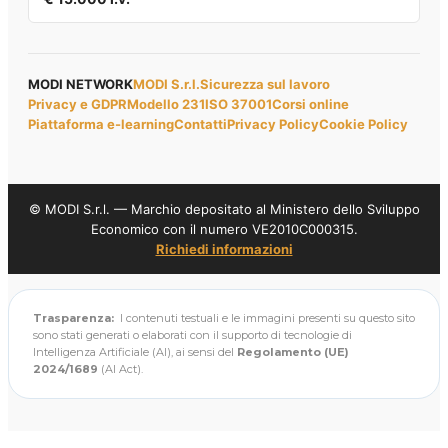
MODI NETWORK
MODI S.r.l.
Sicurezza sul lavoro
Privacy e GDPR
Modello 231
ISO 37001
Corsi online
Piattaforma e-learning
Contatti
Privacy Policy
Cookie Policy
© MODI S.r.l. — Marchio depositato al Ministero dello Sviluppo
Economico con il numero VE2010C000315.
Richiedi informazioni
Trasparenza:
I contenuti testuali e le immagini presenti su questo sito
sono stati generati o elaborati con il supporto di tecnologie di
Intelligenza Artificiale (AI), ai sensi del
Regolamento (UE)
2024/1689
(AI Act).