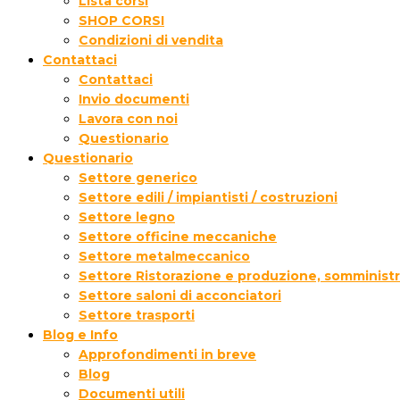
Lista corsi
SHOP CORSI
Condizioni di vendita
Contattaci
Contattaci
Invio documenti
Lavora con noi
Questionario
Questionario
Settore generico
Settore edili / impiantisti / costruzioni
Settore legno
Settore officine meccaniche
Settore metalmeccanico
Settore Ristorazione e produzione, somministr
Settore saloni di acconciatori
Settore trasporti
Blog e Info
Approfondimenti in breve
Blog
Documenti utili