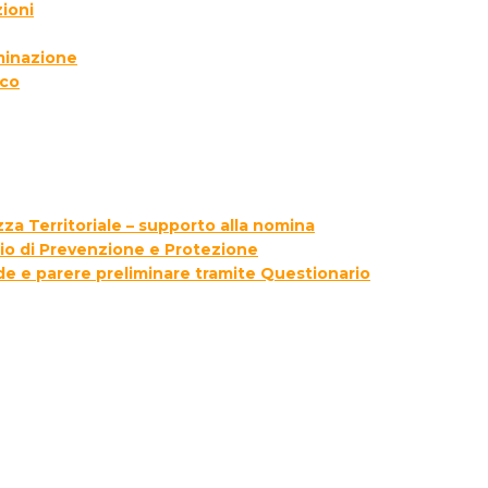
ioni
lminazione
ico
za Territoriale – supporto alla nomina
zio di Prevenzione e Protezione
ede e parere preliminare tramite Questionario