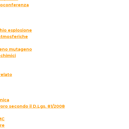
deoconferenza
chio esplosione
 atmosferiche
ogeno mutageno
 chimici
relato
onica
voro secondo il D.Lgs. 81/2008
MC
re