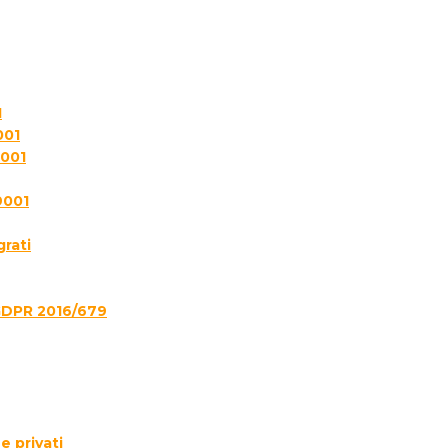
1
001
7001
9001
grati
GDPR 2016/679
e privati