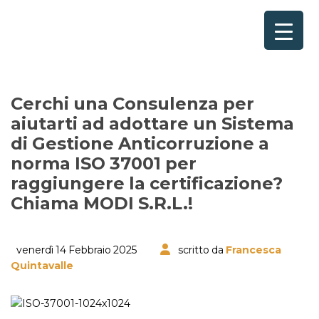
Home
Consulenze per
Chi Siamo
Cerchi una Consulenza per
aiutarti ad adottare un Sistema
Corsi
di Gestione Anticorruzione a
norma ISO 37001 per
Contattaci
raggiungere la certificazione?
Questionario
Chiama MODI S.R.L.!
Blog e Info
venerdì 14 Febbraio 2025
scritto da
Francesca
Quintavalle
FAQ