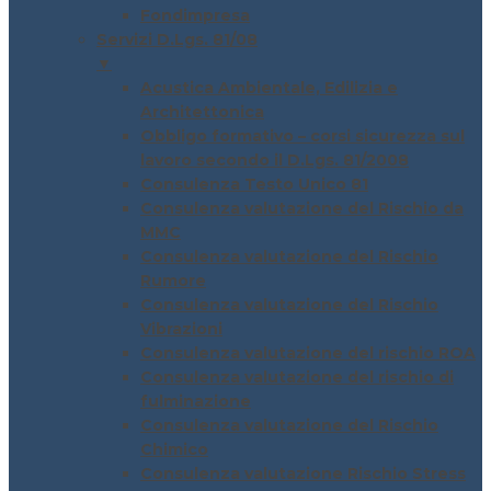
Fondimpresa
Servizi D.Lgs. 81/08
▼
Acustica Ambientale, Edilizia e
Architettonica
Obbligo formativo – corsi sicurezza sul
lavoro secondo il D.Lgs. 81/2008
Consulenza Testo Unico 81
Consulenza valutazione del Rischio da
MMC
Consulenza valutazione del Rischio
Rumore
Consulenza valutazione del Rischio
Vibrazioni
Consulenza valutazione del rischio ROA
Consulenza valutazione del rischio di
fulminazione
Consulenza valutazione del Rischio
Chimico
Consulenza valutazione Rischio Stress