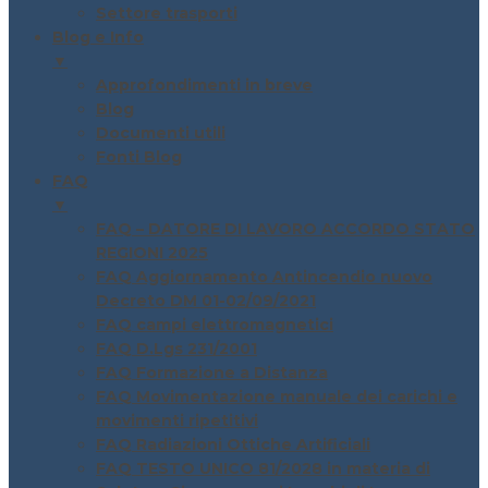
Settore trasporti
Blog e Info
▼
Approfondimenti in breve
Blog
Documenti utili
Fonti Blog
FAQ
▼
FAQ – DATORE DI LAVORO ACCORDO STATO
REGIONI 2025
FAQ Aggiornamento Antincendio nuovo
Decreto DM 01-02/09/2021
FAQ campi elettromagnetici
FAQ D.Lgs 231/2001
FAQ Formazione a Distanza
FAQ Movimentazione manuale dei carichi e
movimenti ripetitivi
FAQ Radiazioni Ottiche Artificiali
FAQ TESTO UNICO 81/2028 in materia di