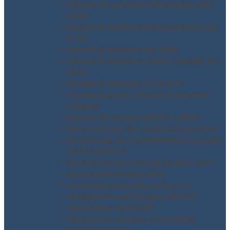
Sistema di gestione informazione ISO
27001
Sistemi di gestione anticorruzione ISO
37001
Sistemi di gestione ISO 3834
Sistemi di gestione rischio stradale ISO
39001
Sistemi di gestione ISO 45001
Consulenza per i Sistemi di gestione
integrati
Sistema di responsabilità SA 8000
Mantenimento dei Sistemi di gestione
Consulenza per il regolamento Europeo
GDPR 2016/679
Consulenza assunzione incarico ODV
Assunzione incarico DPO
Consulenza per piano H.A.C.C.P.
Affidamento dell’incarico di RSPP
Valutazione rischi DVR
Consulenza accesso a contributi