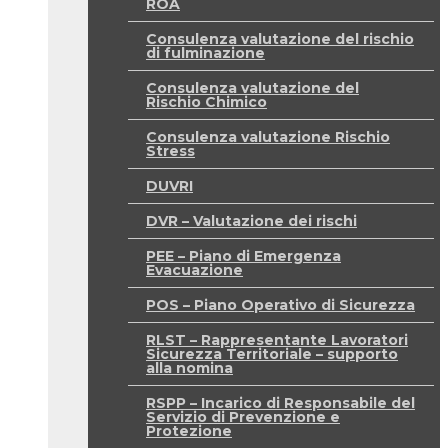
ROA
Consulenza valutazione del rischio
di fulminazione
Consulenza valutazione del
Rischio Chimico
Consulenza valutazione Rischio
Stress
DUVRI
DVR – Valutazione dei rischi
PEE – Piano di Emergenza
Evacuazione
POS – Piano Operativo di Sicurezza
RLST – Rappresentante Lavoratori
Sicurezza Territoriale – supporto
alla nomina
RSPP – Incarico di Responsabile del
Servizio di Prevenzione e
Protezione