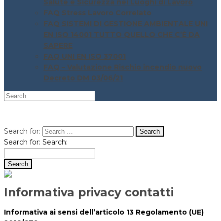
Salute e Sicurezza nei Luoghi di Lavoro
FAQ Stress Lavoro Correlato
FAQ SISTEMI DI GESTIONE AMBIENTALE UNI
EN ISO 14001 TUTTO QUELLO CHE C’È DA
SAPERE
FAQ UNI EN ISO 37001
FAQ – Valutazione Rischio incendio nuovo
Decreto DM 03/06/21
Search for:
Search for:
Search:
Informativa privacy contatti
Informativa ai sensi dell’articolo 13 Regolamento (UE)