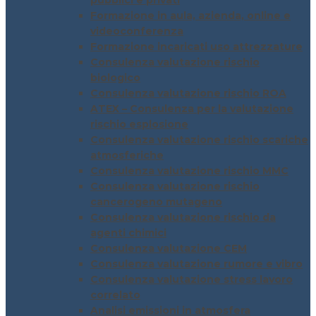
pubblici e privati
Formazione in aula, azienda, online e
videoconferenza
Formazione incaricati uso attrezzature
Consulenza valutazione rischio
biologico
Consulenza valutazione rischio ROA
ATEX – Consulenza per la valutazione
rischio esplosione
Consulenza valutazione rischio scariche
atmosferiche
Consulenza valutazione rischio MMC
Consulenza valutazione rischio
cancerogeno mutageno
Consulenza valutazione rischio da
agenti chimici
Consulenza valutazione CEM
Consulenza valutazione rumore e vibro
Consulenza valutazione stress lavoro
correlato
Analisi emissioni in atmosfera