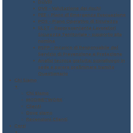
DUVRI
DVR – Valutazione dei rischi
PEE – Piano di Emergenza Evacuazione
POS – Piano Operativo di Sicurezza
RLST – Rappresentante Lavoratori
Sicurezza Territoriale – supporto alla
nomina
RSPP – Incarico di Responsabile del
Servizio di Prevenzione e Protezione
Analisi tecnica gratuita: sopralluogo in
sede e parere preliminare tramite
Questionario
Chi Siamo
▼
Chi Siamo
MODINETWORK
Clienti
Dove siamo
Recensioni Clienti
Corsi
▼