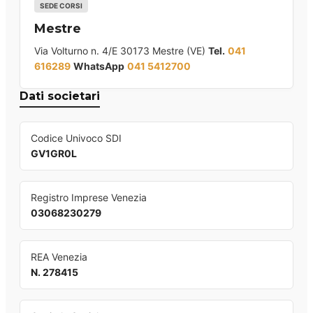
SEDE CORSI
Mestre
Via Volturno n. 4/E 30173 Mestre (VE)
Tel.
041
616289
WhatsApp
041 5412700
Dati societari
Codice Univoco SDI
GV1GR0L
Registro Imprese Venezia
03068230279
REA Venezia
N. 278415