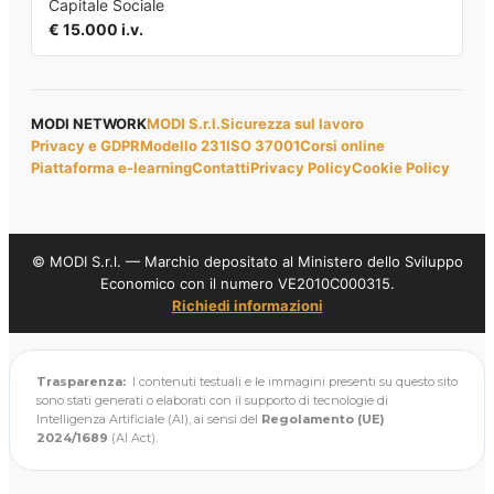
Capitale Sociale
€ 15.000 i.v.
MODI NETWORK
MODI S.r.l.
Sicurezza sul lavoro
Privacy e GDPR
Modello 231
ISO 37001
Corsi online
Piattaforma e-learning
Contatti
Privacy Policy
Cookie Policy
© MODI S.r.l. — Marchio depositato al Ministero dello Sviluppo
Economico con il numero VE2010C000315.
Richiedi informazioni
Trasparenza:
I contenuti testuali e le immagini presenti su questo sito
sono stati generati o elaborati con il supporto di tecnologie di
Intelligenza Artificiale (AI), ai sensi del
Regolamento (UE)
2024/1689
(AI Act).