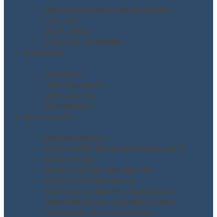
Piattaforma corsi e-learning MODI
Lista corsi
SHOP CORSI
Condizioni di vendita
Contattaci
▼
Contattaci
Invio documenti
Lavora con noi
Questionario
Questionario
▼
Settore generico
Settore edili / impiantisti / costruzioni
Settore legno
Settore officine meccaniche
Settore metalmeccanico
Settore Ristorazione e produzione,
somministrazione e vendita Alimenti
Settore saloni di acconciatori