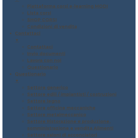
Piattaforma corsi e-learning MODI
Lista corsi
SHOP CORSI
Condizioni di vendita
Contattaci
▼
Contattaci
Invio documenti
Lavora con noi
Questionario
Questionario
▼
Settore generico
Settore edili / impiantisti / costruzioni
Settore legno
Settore officine meccaniche
Settore metalmeccanico
Settore Ristorazione e produzione,
somministrazione e vendita Alimenti
Settore saloni di acconciatori