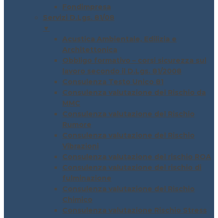
Fondimpresa
Servizi D.Lgs. 81/08
▼
Acustica Ambientale, Edilizia e
Architettonica
Obbligo formativo – corsi sicurezza sul
lavoro secondo il D.Lgs. 81/2008
Consulenza Testo Unico 81
Consulenza valutazione del Rischio da
MMC
Consulenza valutazione del Rischio
Rumore
Consulenza valutazione del Rischio
Vibrazioni
Consulenza valutazione del rischio ROA
Consulenza valutazione del rischio di
fulminazione
Consulenza valutazione del Rischio
Chimico
Consulenza valutazione Rischio Stress