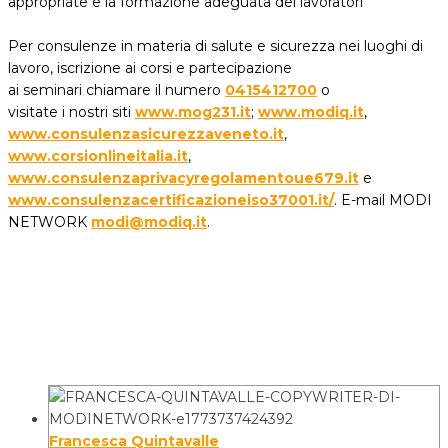
appropriate e la formazione adeguata dei lavoratori
Per consulenze in materia di salute e sicurezza nei luoghi di
lavoro, iscrizione ai corsi e partecipazione
ai seminari chiamare il numero
0415412700
o
visitate i nostri siti
www.mog231.it
;
www.modiq.it
,
www.consulenzasicurezzaveneto.it
,
www.corsionlineitalia.it
,
www.consulenzaprivacyregolamentoue679.it
e
www.consulenzacertificazioneiso37001.it/
. E-mail MODI
NETWORK
modi@modiq.it
.
Francesca Quintavalle