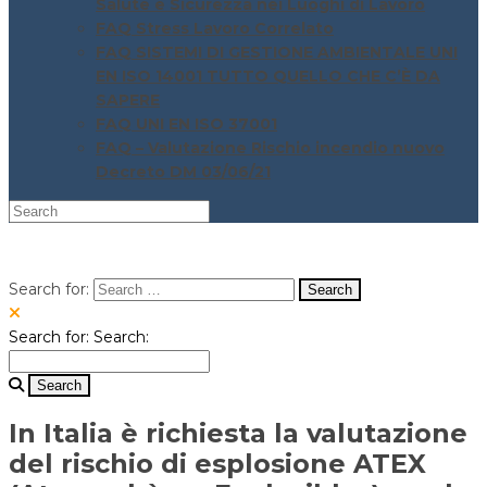
Salute e Sicurezza nei Luoghi di Lavoro
FAQ Stress Lavoro Correlato
FAQ SISTEMI DI GESTIONE AMBIENTALE UNI
EN ISO 14001 TUTTO QUELLO CHE C’È DA
SAPERE
FAQ UNI EN ISO 37001
FAQ – Valutazione Rischio incendio nuovo
Decreto DM 03/06/21
Search for:
Search for:
Search:
In Italia è richiesta la valutazione
del rischio di esplosione ATEX