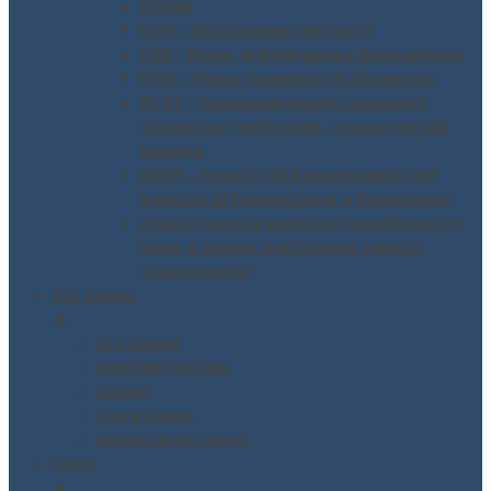
DUVRI
DVR – Valutazione dei rischi
PEE – Piano di Emergenza Evacuazione
POS – Piano Operativo di Sicurezza
RLST – Rappresentante Lavoratori
Sicurezza Territoriale – supporto alla
nomina
RSPP – Incarico di Responsabile del
Servizio di Prevenzione e Protezione
Analisi tecnica gratuita: sopralluogo in
sede e parere preliminare tramite
Questionario
Chi Siamo
▼
Chi Siamo
MODINETWORK
Clienti
Dove siamo
Recensioni Clienti
Corsi
▼