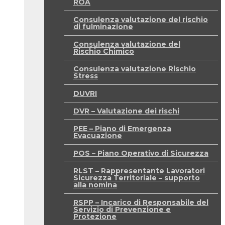
ROA
Consulenza valutazione del rischio
di fulminazione
Consulenza valutazione del
Rischio Chimico
Consulenza valutazione Rischio
Stress
DUVRI
DVR – Valutazione dei rischi
PEE – Piano di Emergenza
Evacuazione
POS – Piano Operativo di Sicurezza
RLST – Rappresentante Lavoratori
Sicurezza Territoriale – supporto
alla nomina
RSPP – Incarico di Responsabile del
Servizio di Prevenzione e
Protezione