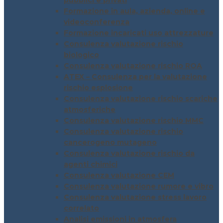
pubblici e privati
Formazione in aula, azienda, online e
videoconferenza
Formazione incaricati uso attrezzature
Consulenza valutazione rischio
biologico
Consulenza valutazione rischio ROA
ATEX – Consulenza per la valutazione
rischio esplosione
Consulenza valutazione rischio scariche
atmosferiche
Consulenza valutazione rischio MMC
Consulenza valutazione rischio
cancerogeno mutageno
Consulenza valutazione rischio da
agenti chimici
Consulenza valutazione CEM
Consulenza valutazione rumore e vibro
Consulenza valutazione stress lavoro
correlato
Analisi emissioni in atmosfera