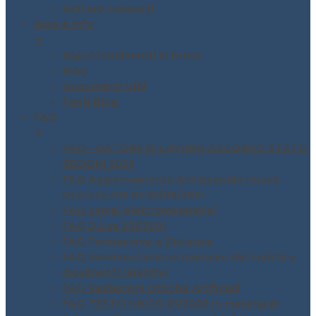
Settore trasporti
Blog e Info
▼
Approfondimenti in breve
Blog
Documenti utili
Fonti Blog
FAQ
▼
FAQ – DATORE DI LAVORO ACCORDO STATO
REGIONI 2025
FAQ Aggiornamento Antincendio nuovo
Decreto DM 01-02/09/2021
FAQ campi elettromagnetici
FAQ D.Lgs 231/2001
FAQ Formazione a Distanza
FAQ Movimentazione manuale dei carichi e
movimenti ripetitivi
FAQ Radiazioni Ottiche Artificiali
FAQ TESTO UNICO 81/2028 in materia di