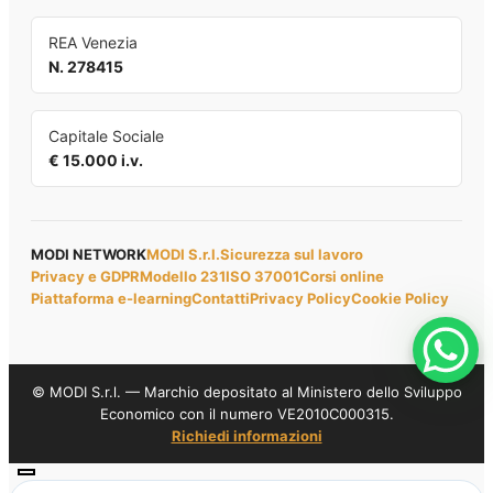
REA Venezia
N. 278415
Capitale Sociale
€ 15.000 i.v.
MODI NETWORK
MODI S.r.l.
Sicurezza sul lavoro
Privacy e GDPR
Modello 231
ISO 37001
Corsi online
Piattaforma e-learning
Contatti
Privacy Policy
Cookie Policy
© MODI S.r.l. — Marchio depositato al Ministero dello Sviluppo
Economico con il numero VE2010C000315.
Richiedi informazioni