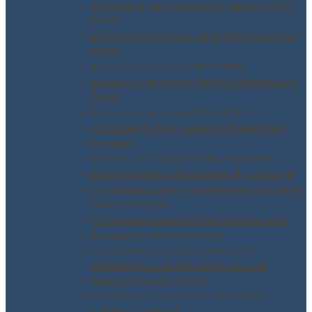
Sistema di gestione informazione ISO
27001
Sistemi di gestione anticorruzione ISO
37001
Sistemi di gestione ISO 3834
Sistemi di gestione rischio stradale ISO
39001
Sistemi di gestione ISO 45001
Consulenza per i Sistemi di gestione
integrati
Sistema di responsabilità SA 8000
Mantenimento dei Sistemi di gestione
Consulenza per il regolamento Europeo
GDPR 2016/679
Consulenza assunzione incarico ODV
Assunzione incarico DPO
Consulenza per piano H.A.C.C.P.
Affidamento dell’incarico di RSPP
Valutazione rischi DVR
Consulenza accesso a contributi